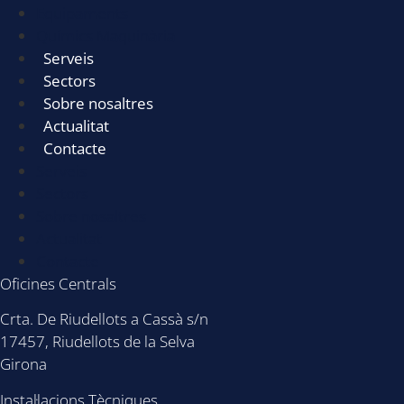
Equipaments
Químics Maquinària
Serveis
Sectors
Sobre nosaltres
Actualitat
Contacte
Serveis
Sectors
Sobre nosaltres
Actualitat
Contacte
Oficines Centrals
Crta. De Riudellots a Cassà s/n
17457, Riudellots de la Selva
Girona
Instal·lacions Tècniques