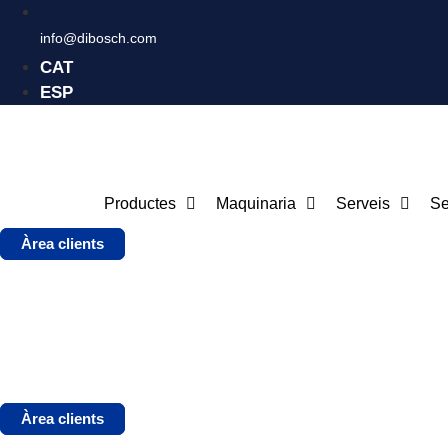
info@dibosch.com
CAT
ESP
Productes
Maquinaria
Serveis
Se
Àrea clients
Àrea clients