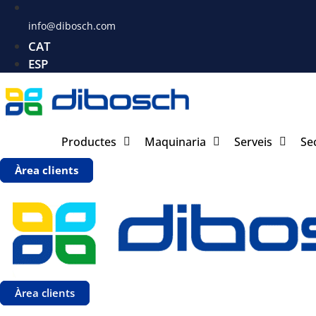
info@dibosch.com
CAT
ESP
Productes
Maquinaria
Serveis
Se
Àrea clients
Àrea clients