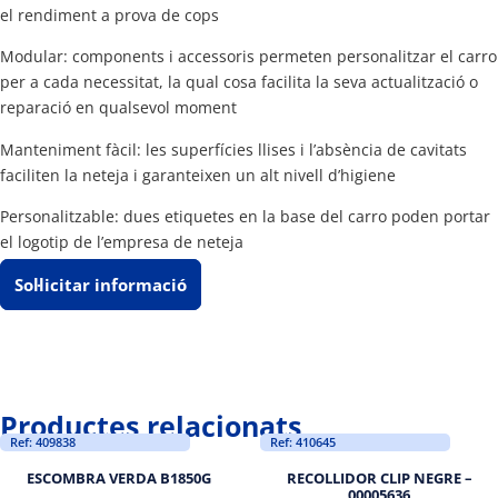
el rendiment a prova de cops
Modular: components i accessoris permeten personalitzar el carro
per a cada necessitat, la qual cosa facilita la seva actualització o
reparació en qualsevol moment
Manteniment fàcil: les superfícies llises i l’absència de cavitats
faciliten la neteja i garanteixen un alt nivell d’higiene
Personalitzable: dues etiquetes en la base del carro poden portar
el logotip de l’empresa de neteja
Sol·licitar informació
Productes relacionats
Ref: 409838
Ref: 410645
ESCOMBRA VERDA B1850G
RECOLLIDOR CLIP NEGRE –
00005636