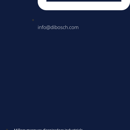
info@dibosch.com
Millors marques d’aspiradors industrials