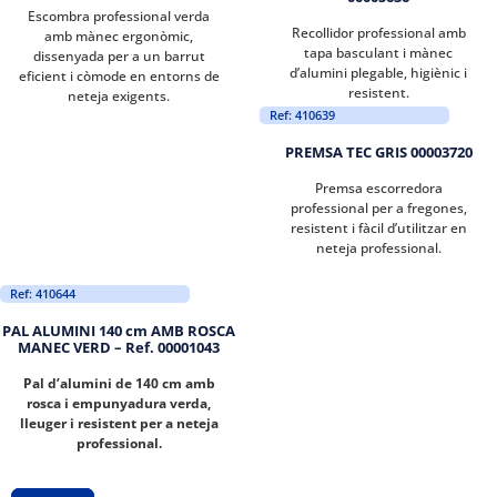
Escombra professional verda
Recollidor professional amb
amb mànec ergonòmic,
tapa basculant i mànec
dissenyada per a un barrut
d’alumini plegable, higiènic i
eficient i còmode en entorns de
resistent.
neteja exigents.
Ref: 410639
PREMSA TEC GRIS 00003720
Premsa escorredora
professional per a fregones,
resistent i fàcil d’utilitzar en
neteja professional.
Ref: 410644
PAL ALUMINI 140 cm AMB ROSCA
MANEC VERD – Ref. 00001043
Pal d’alumini de 140 cm amb
rosca i empunyadura verda,
lleuger i resistent per a neteja
professional.