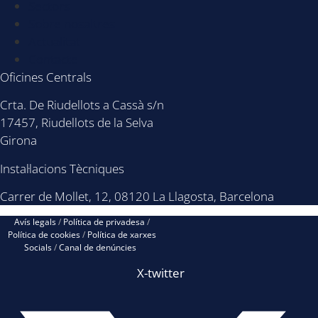
Sectors
Sobre nosaltres
Actualitat
Contacte
Oficines Centrals
Crta. De Riudellots a Cassà s/n
17457, Riudellots de la Selva
Girona
Instal·lacions Tècniques
Carrer de Mollet, 12, 08120 La Llagosta, Barcelona
Avís legals
/
Política de privadesa
/
Política de cookies
/
Política de xarxes
Socials
/
Canal de denúncies
X-twitter