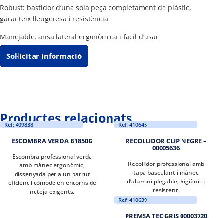
Robust: bastidor d’una sola peça completament de plàstic,
garanteix lleugeresa i resistència
Manejable: ansa lateral ergonòmica i fàcil d’usar
Sol·licitar informació
Productes relacionats
Ref: 409838
Ref: 410645
ESCOMBRA VERDA B1850G
RECOLLIDOR CLIP NEGRE –
00005636
Escombra professional verda
Recollidor professional amb
amb mànec ergonòmic,
tapa basculant i mànec
dissenyada per a un barrut
d’alumini plegable, higiènic i
eficient i còmode en entorns de
resistent.
neteja exigents.
Ref: 410639
PREMSA TEC GRIS 00003720