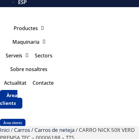
ESP
Productes
Maquinaria
Serveis
Sectors
Sobre nosaltres
Actualitat
Contacte
Àrea
clients
Àrea clients
Inici
/
Carros
/
Carros de neteja
/ CARRO NICK 50lt VERD
PREMSA TEC – 00006188 – TTS