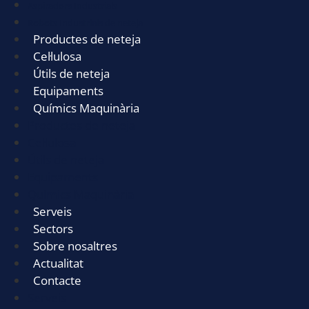
Aspiradors Industrials
Robots Industrials de neteja
Productes de neteja
Cel·lulosa
Útils de neteja
Equipaments
Químics Maquinària
Productes de neteja
Cel·lulosa
Útils de neteja
Equipaments
Químics Maquinària
Serveis
Sectors
Sobre nosaltres
Actualitat
Contacte
Serveis