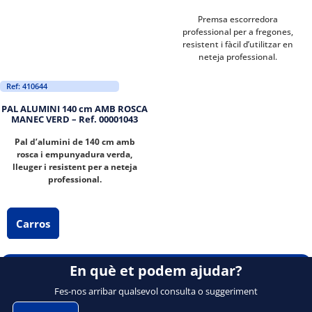
Premsa escorredora
professional per a fregones,
resistent i fàcil d’utilitzar en
neteja professional.
Ref: 410644
PAL ALUMINI 140 cm AMB ROSCA
MANEC VERD – Ref. 00001043
Pal d’alumini de 140 cm amb
rosca i empunyadura verda,
lleuger i resistent per a neteja
professional.
Carros
En què et podem ajudar?
Fes-nos arribar qualsevol consulta o suggeriment