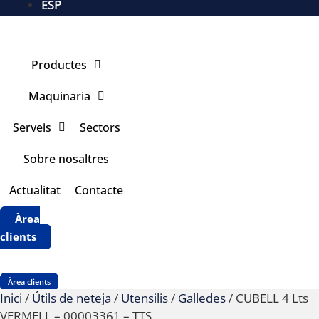
ESP
Productes
Maquinaria
Serveis
Sectors
Sobre nosaltres
Actualitat
Contacte
Àrea
clients
Àrea clients
Inici
/
Útils de neteja
/
Utensilis
/
Galledes
/ CUBELL 4 Lts
VERMELL – 00003361 – TTS