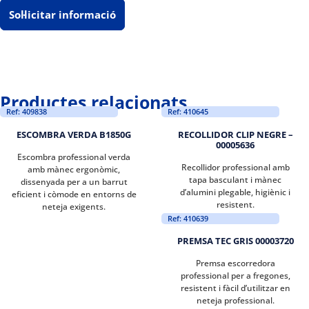
Sol·licitar informació
Productes relacionats
Ref: 409838
Ref: 410645
ESCOMBRA VERDA B1850G
RECOLLIDOR CLIP NEGRE –
00005636
Escombra professional verda
Recollidor professional amb
amb mànec ergonòmic,
tapa basculant i mànec
dissenyada per a un barrut
d’alumini plegable, higiènic i
eficient i còmode en entorns de
resistent.
neteja exigents.
Ref: 410639
PREMSA TEC GRIS 00003720
Premsa escorredora
professional per a fregones,
resistent i fàcil d’utilitzar en
neteja professional.