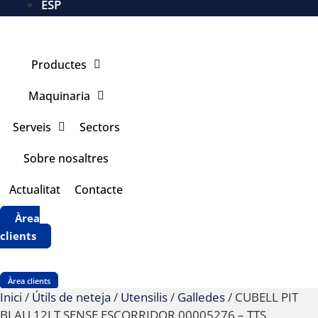
ESP
Productes
Maquinaria
Serveis
Sectors
Sobre nosaltres
Actualitat
Contacte
Àrea
clients
Àrea clients
Inici
/
Útils de neteja
/
Utensilis
/
Galledes
/ CUBELL PIT
BLAU 12LT SENSE ESCORRIDOR 00005276 – TTS