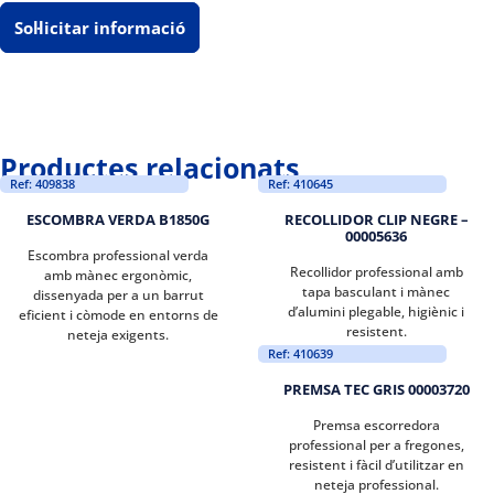
Sol·licitar informació
Productes relacionats
Ref: 409838
Ref: 410645
ESCOMBRA VERDA B1850G
RECOLLIDOR CLIP NEGRE –
00005636
Escombra professional verda
Recollidor professional amb
amb mànec ergonòmic,
tapa basculant i mànec
dissenyada per a un barrut
d’alumini plegable, higiènic i
eficient i còmode en entorns de
resistent.
neteja exigents.
Ref: 410639
PREMSA TEC GRIS 00003720
Premsa escorredora
professional per a fregones,
resistent i fàcil d’utilitzar en
neteja professional.