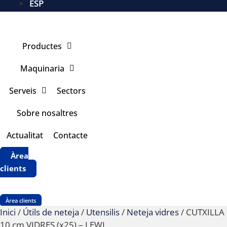
ESP
Productes
Maquinaria
Serveis
Sectors
Sobre nosaltres
Actualitat
Contacte
Àrea
clients
Àrea clients
Inici
/
Útils de neteja
/
Utensilis
/
Neteja vidres
/ CUTXILLA
10 cm VIDRES (x25) – LEWI