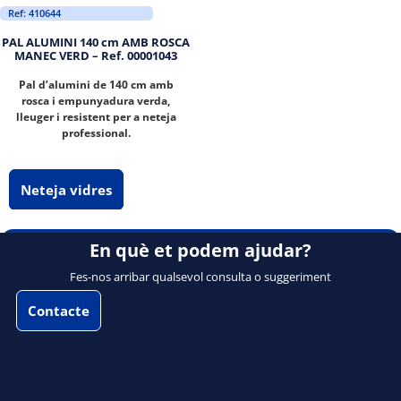
Ref: 410644
PAL ALUMINI 140 cm AMB ROSCA
MANEC VERD – Ref. 00001043
Pal d’alumini de 140 cm amb
rosca i empunyadura verda,
lleuger i resistent per a neteja
professional.
Neteja vidres
En què et podem ajudar?
Fes-nos arribar qualsevol consulta o suggeriment
Contacte