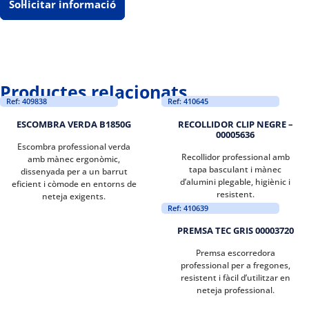
Sol·licitar informació
Productes relacionats
Ref: 409838
Ref: 410645
ESCOMBRA VERDA B1850G
RECOLLIDOR CLIP NEGRE –
00005636
Escombra professional verda
Recollidor professional amb
amb mànec ergonòmic,
tapa basculant i mànec
dissenyada per a un barrut
d’alumini plegable, higiènic i
eficient i còmode en entorns de
resistent.
neteja exigents.
Ref: 410639
PREMSA TEC GRIS 00003720
Premsa escorredora
professional per a fregones,
resistent i fàcil d’utilitzar en
neteja professional.