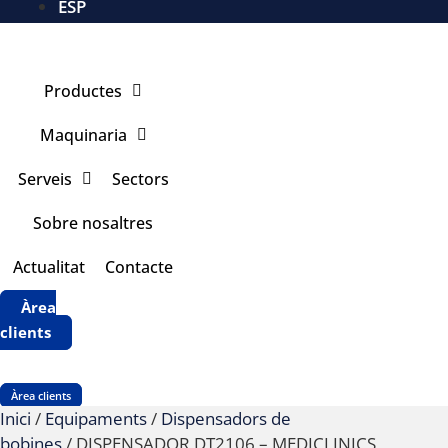
ESP
Productes
Maquinaria
Serveis
Sectors
Sobre nosaltres
Actualitat
Contacte
Àrea
clients
Àrea clients
Inici
/
Equipaments
/
Dispensadors de
bobines
/ DISPENSADOR DT2106 – MEDICLINICS