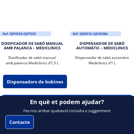
Ref: DJP0034-DJFP035
Ref: DJ0037A-DJF0038A
DOSIFICADOR DE SABÓ MANUAL
DISPENSADOR DE SABÓ
AMB PALANCA – MEDICLINICS
AUTOMÀTIC – MEDICLINICS
Dosificador de sabó manual
Dispensador de sabó automàtic
amb palanca Mediclinics d’1,5 L
Mediclinics d’1 L
Dispensadors de bobines
En què et podem ajudar?
Fes-nos arribar qualsevol consulta o suggeriment
Contacte