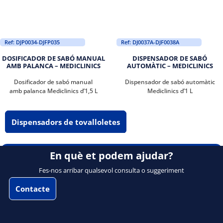
Ref: DJP0034-DJFP035
Ref: DJ0037A-DJF0038A
DOSIFICADOR DE SABÓ MANUAL
DISPENSADOR DE SABÓ
AMB PALANCA – MEDICLINICS
AUTOMÀTIC – MEDICLINICS
Dosificador de sabó manual
Dispensador de sabó automàtic
amb palanca Mediclinics d’1,5 L
Mediclinics d’1 L
Dispensadors de tovalloletes
En què et podem ajudar?
Fes-nos arribar qualsevol consulta o suggeriment
Contacte