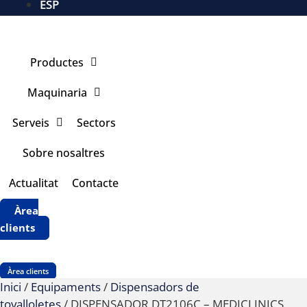
ESP
Productes
Maquinaria
Serveis
Sectors
Sobre nosaltres
Actualitat
Contacte
Àrea
clients
Àrea clients
Inici
/
Equipaments
/
Dispensadors de
tovalloletes
/ DISPENSADOR DT2106C – MEDICLINICS