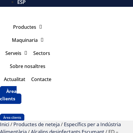
ESP
Productes
Maquinaria
Serveis
Sectors
Sobre nosaltres
Actualitat
Contacte
Àrea
clients
Àrea clients
Inici
/
Productes de neteja
/
Específics per a Indústria
Alimentària
/
Alcalins desinfectants Escumant
/ FD –