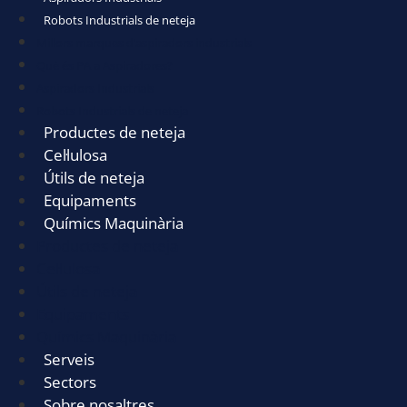
Robots Industrials de neteja
Millors marques d’aspiradors industrials
Què és PA a Aspiradores?
Aspiradors Industrials
Robots Industrials de neteja
Productes de neteja
Cel·lulosa
Útils de neteja
Equipaments
Químics Maquinària
Productes de neteja
Cel·lulosa
Útils de neteja
Equipaments
Químics Maquinària
Serveis
Sectors
Sobre nosaltres