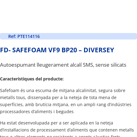
Ref: PTE114116
FD- SAFEFOAM VF9 BP20 – DIVERSEY
Autoespumant lleugerament alcalí SMS, sense silicats
Característiques del producte:
Safefoam és una escuma de mitjana alcalinitat, segura sobre
metalls tous, dissenyada per a la neteja de tota mena de
superfícies, amb brutícia mitjana, en un ampli rang d’indústries
processadores d’aliments i begudes
Ha estat desenvolupada per a ser aplicada en la neteja
d’instal·lacions de processament d’aliments que contenen metalls
tous o altres elements no resistents a agents càustics forts.