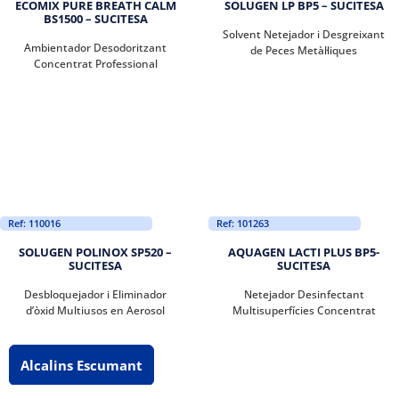
ECOMIX PURE BREATH CALM
SOLUGEN LP BP5 – SUCITESA
BS1500 – SUCITESA
Solvent Netejador i Desgreixant
Ambientador Desodoritzant
de Peces Metàl·liques
Concentrat Professional
Ref: 110016
Ref: 101263
SOLUGEN POLINOX SP520 –
AQUAGEN LACTI PLUS BP5-
SUCITESA
SUCITESA
Desbloquejador i Eliminador
Netejador Desinfectant
d’òxid Multiusos en Aerosol
Multisuperfícies Concentrat
Alcalins Escumant