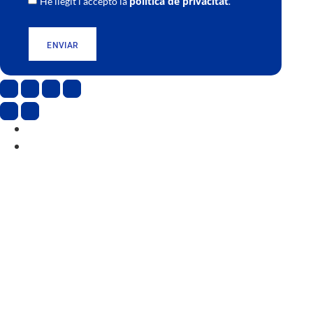
política de privacitat
He llegit i accepto la
.
ENVIAR
CAT
ESP