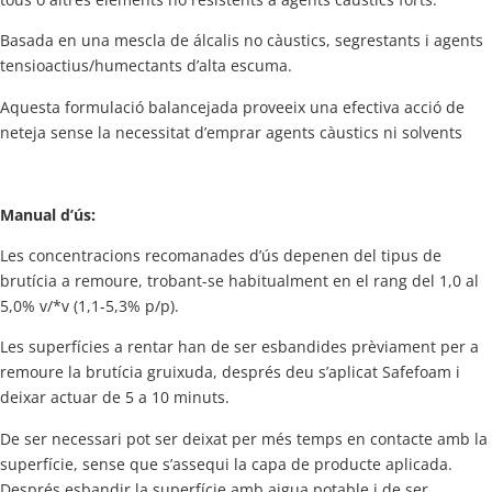
Basada en una mescla de álcalis no càustics, segrestants i agents
tensioactius/humectants d’alta escuma.
Aquesta formulació balancejada proveeix una efectiva acció de
neteja sense la necessitat d’emprar agents càustics ni solvents
Manual d’ús:
Les concentracions recomanades d’ús depenen del tipus de
brutícia a remoure, trobant-se habitualment en el rang del 1,0 al
5,0% v/*v (1,1-5,3% p/p).
Les superfícies a rentar han de ser esbandides prèviament per a
remoure la brutícia gruixuda, després deu s’aplicat Safefoam i
deixar actuar de 5 a 10 minuts.
De ser necessari pot ser deixat per més temps en contacte amb la
superfície, sense que s’assequi la capa de producte aplicada.
Després esbandir la superfície amb aigua potable i de ser