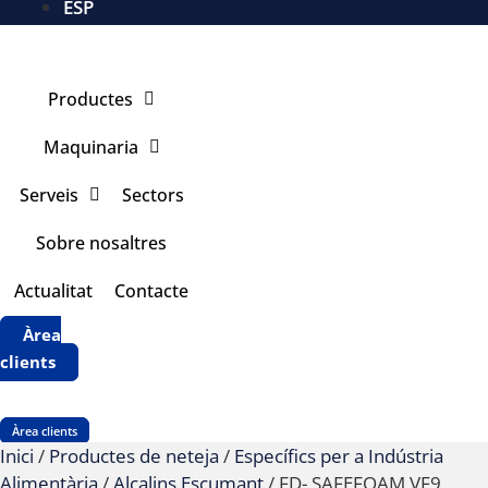
ESP
Productes
Maquinaria
Serveis
Sectors
Sobre nosaltres
Actualitat
Contacte
Àrea
clients
Àrea clients
Inici
/
Productes de neteja
/
Específics per a Indústria
Alimentària
/
Alcalins Escumant
/ FD- SAFEFOAM VF9