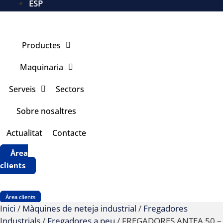
ESP
Productes
Maquinaria
Serveis
Sectors
Sobre nosaltres
Actualitat
Contacte
Àrea
clients
Àrea clients
Inici
/
Màquines de neteja industrial
/
Fregadores
Industrials
/
Fregadores a peu
/ FREGADORES ANTEA 50 –