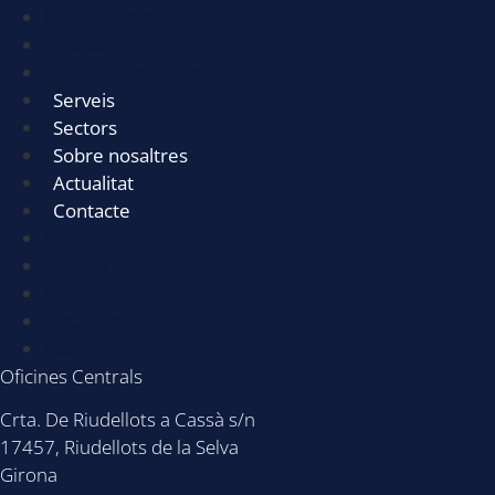
Útils de neteja
Equipaments
Químics Maquinària
Serveis
Sectors
Sobre nosaltres
Actualitat
Contacte
Serveis
Sectors
Sobre nosaltres
Actualitat
Contacte
Oficines Centrals
Crta. De Riudellots a Cassà s/n
17457, Riudellots de la Selva
Girona