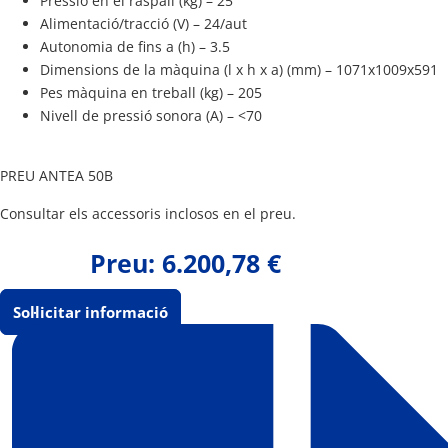
Pressió en el raspall (kg) – 25
Alimentació/tracció (V) – 24/aut
Autonomia de fins a (h) – 3.5
Dimensions de la màquina (l x h x a) (mm) – 1071x1009x591
Pes màquina en treball (kg) – 205
Nivell de pressió sonora (A) – <70
PREU ANTEA 50B
Consultar els accessoris inclosos en el preu.
Preu:
6.200,78
€
Sol·licitar informació