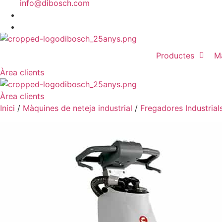
info@dibosch.com
CAT
ESP
Productes
M
Àrea clients
Àrea clients
Inici
/
Màquines de neteja industrial
/
Fregadores Industrial