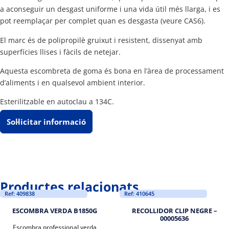
a aconseguir un desgast uniforme i una vida útil més llarga, i es
pot reemplaçar per complet quan es desgasta (veure CAS6).
El marc és de polipropilè gruixut i resistent, dissenyat amb
superfícies llises i fàcils de netejar.
Aquesta escombreta de goma és bona en l’àrea de processament
d’aliments i en qualsevol ambient interior.
Esterilitzable en autoclau a 134C.
Sol·licitar informació
Productes relacionats
Ref: 409838
Ref: 410645
ESCOMBRA VERDA B1850G
RECOLLIDOR CLIP NEGRE –
00005636
Escombra professional verda