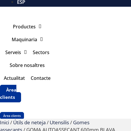
ESP
Productes
Maquinaria
Serveis
Sectors
Sobre nosaltres
Actualitat
Contacte
Àrea
clients
Àrea clients
Inici
/
Útils de neteja
/
Utensilis
/
Gomes
assecants
/ GOMA AUTOASSECANT 600mm BLAVA