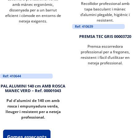
Recollidor professional amb
amb mànec ergonòmic,
tapa basculant i mànec
dissenyada per a un barrut
d’alumini plegable, higiènic i
eficient i còmode en entorns de
resistent.
neteja exigents.
Ref: 410639
PREMSA TEC GRIS 00003720
Premsa escorredora
professional per a fregones,
resistent i fàcil d’utilitzar en
neteja professional.
Ref: 410644
PAL ALUMINI 140 cm AMB ROSCA
MANEC VERD – Ref. 00001043
Pal d’alumini de 140 cm amb
rosca i empunyadura verda,
lleuger i resistent per a neteja
professional.
Gomes assecants