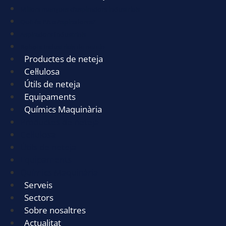
Millors marques d’aspiradors industrials
Què és PA a Aspiradores?
Aspiradors Industrials
Robots Industrials de neteja
Productes de neteja
Cel·lulosa
Útils de neteja
Equipaments
Químics Maquinària
Productes de neteja
Cel·lulosa
Útils de neteja
Equipaments
Químics Maquinària
Serveis
Sectors
Sobre nosaltres
Actualitat