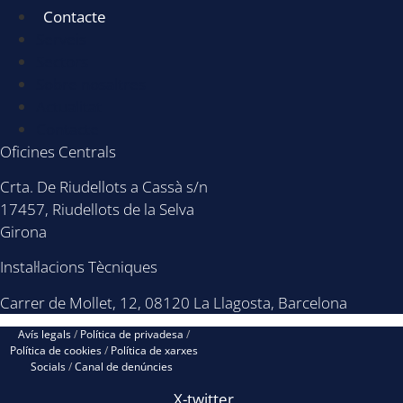
Contacte
Serveis
Sectors
Sobre nosaltres
Actualitat
Contacte
Oficines Centrals
Crta. De Riudellots a Cassà s/n
17457, Riudellots de la Selva
Girona
Instal·lacions Tècniques
Carrer de Mollet, 12, 08120 La Llagosta, Barcelona
Avís legals
/
Política de privadesa
/
Política de cookies
/
Política de xarxes
Socials
/
Canal de denúncies
X-twitter