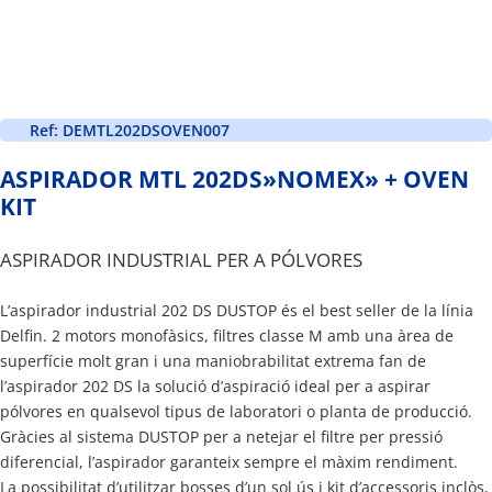
Ref: DEMTL202DSOVEN007
ASPIRADOR MTL 202DS»NOMEX» + OVEN
KIT
ASPIRADOR INDUSTRIAL PER A PÓLVORES
L’aspirador industrial 202 DS DUSTOP és el best seller de la línia
Delfin. 2 motors monofàsics, filtres classe M amb una àrea de
superfície molt gran i una maniobrabilitat extrema fan de
l’aspirador 202 DS la solució d’aspiració ideal per a aspirar
pólvores en qualsevol tipus de laboratori o planta de producció.
Gràcies al sistema DUSTOP per a netejar el filtre per pressió
diferencial, l’aspirador garanteix sempre el màxim rendiment.
La possibilitat d’utilitzar bosses d’un sol ús i kit d’accessoris inclòs,