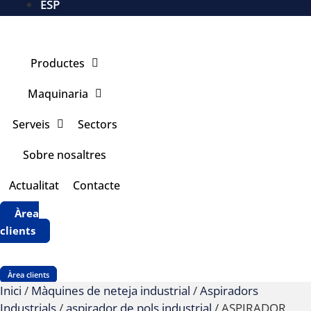
ESP
Productes
Maquinaria
Serveis
Sectors
Sobre nosaltres
Actualitat
Contacte
Àrea
clients
Àrea clients
Inici
/
Màquines de neteja industrial
/
Aspiradors
Industrials
/
aspirador de pols industrial
/ ASPIRADOR