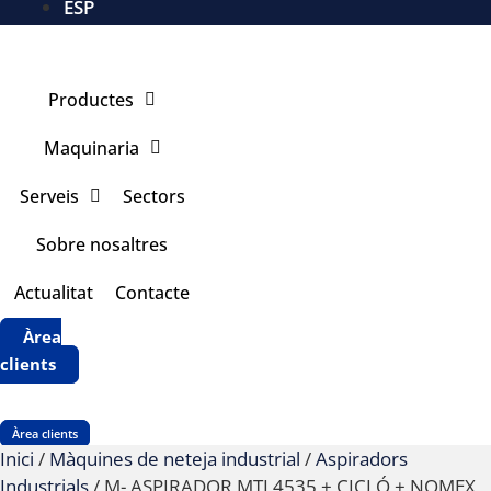
ESP
Productes
Maquinaria
Serveis
Sectors
Sobre nosaltres
Actualitat
Contacte
Àrea
clients
Àrea clients
Inici
/
Màquines de neteja industrial
/
Aspiradors
Industrials
/ M- ASPIRADOR MTL4535 + CICLÓ + NOMEX