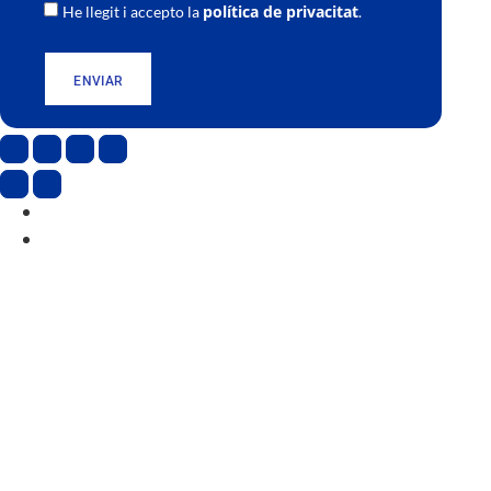
política de privacitat
He llegit i accepto la
.
ENVIAR
CAT
ESP