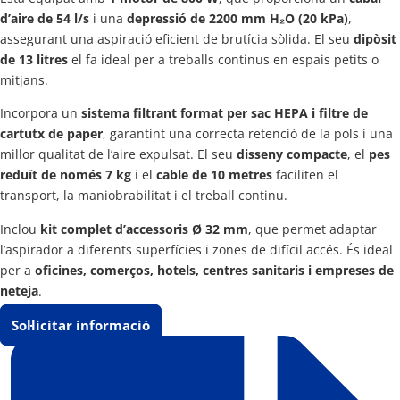
d’aire de 54 l/s
i una
depressió de 2200 mm H₂O (20 kPa)
,
assegurant una aspiració eficient de brutícia sòlida. El seu
dipòsit
de 13 litres
el fa ideal per a treballs continus en espais petits o
mitjans.
Incorpora un
sistema filtrant format per sac HEPA i filtre de
cartutx de paper
, garantint una correcta retenció de la pols i una
millor qualitat de l’aire expulsat. El seu
disseny compacte
, el
pes
reduït de només 7 kg
i el
cable de 10 metres
faciliten el
transport, la maniobrabilitat i el treball continu.
Inclou
kit complet d’accessoris Ø 32 mm
, que permet adaptar
l’aspirador a diferents superfícies i zones de difícil accés. És ideal
per a
oficines, comerços, hotels, centres sanitaris i empreses de
neteja
.
Sol·licitar informació