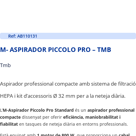
Ref: AB110131
M- ASPIRADOR PICCOLO PRO – TMB
Tmb
Aspirador professional compacte amb sistema de filtració
HEPA i kit d’accessoris Ø 32 mm per a la neteja diària.
L’
M-Aspirador Piccolo Pro Standard
és un
aspirador professional
compacte
dissenyat per oferir
eficiència, maniobrabilitat i
fiabilitat
en tasques de neteja diària en entorns professionals.
Està equipat amb
1 motor de 800 W
, que proporciona un
cabal