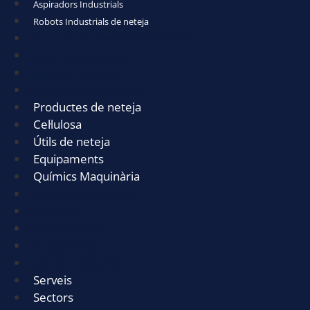
Aspiradors Industrials
Robots Industrials de neteja
Millors marques d’aspiradors industrials
Què és PA a Aspiradores?
Aspiradors Industrials
Robots Industrials de neteja
Productes de neteja
Cel·lulosa
Útils de neteja
Equipaments
Químics Maquinària
Productes de neteja
Cel·lulosa
Útils de neteja
Equipaments
Químics Maquinària
Serveis
Sectors