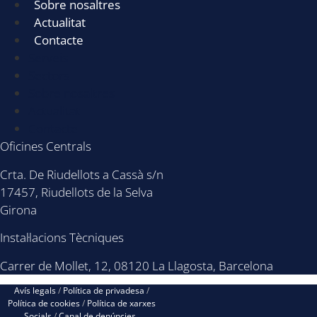
Sobre nosaltres
Actualitat
Contacte
Serveis
Sectors
Sobre nosaltres
Actualitat
Contacte
Oficines Centrals
Crta. De Riudellots a Cassà s/n
17457, Riudellots de la Selva
Girona
Instal·lacions Tècniques
Carrer de Mollet, 12, 08120 La Llagosta, Barcelona
Avís legals
/
Política de privadesa
/
Política de cookies
/
Política de xarxes
Socials
/
Canal de denúncies