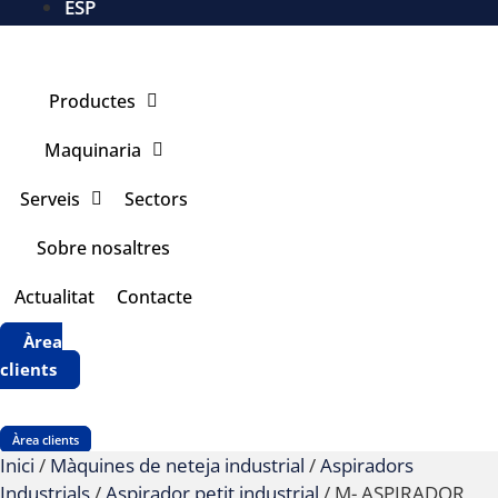
ESP
Productes
Maquinaria
Serveis
Sectors
Sobre nosaltres
Actualitat
Contacte
Àrea
clients
Àrea clients
Inici
/
Màquines de neteja industrial
/
Aspiradors
Industrials
/
Aspirador petit industrial
/ M- ASPIRADOR