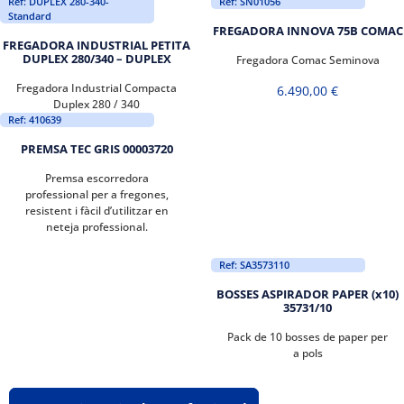
Ref: DUPLEX 280-340-
Ref: SN01056
Standard
FREGADORA INNOVA 75B COMAC
FREGADORA INDUSTRIAL PETITA
DUPLEX 280/340 – DUPLEX
Fregadora Comac Seminova
Fregadora Industrial Compacta
6.490,00
€
Duplex 280 / 340
Ref: 410639
PREMSA TEC GRIS 00003720
Premsa escorredora
professional per a fregones,
resistent i fàcil d’utilitzar en
neteja professional.
Ref: SA3573110
BOSSES ASPIRADOR PAPER (x10)
35731/10
Pack de 10 bosses de paper per
a pols