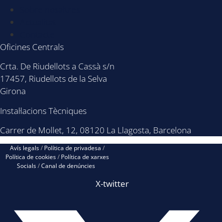
Sobre nosaltres
Actualitat
Contacte
Oficines Centrals
Crta. De Riudellots a Cassà s/n
17457, Riudellots de la Selva
Girona
Instal·lacions Tècniques
Carrer de Mollet, 12, 08120 La Llagosta, Barcelona
Avís legals
/
Política de privadesa
/
Política de cookies
/
Política de xarxes
Socials
/
Canal de denúncies
X-twitter