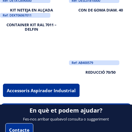
Ref: DETA12690000
Ref: DESL01810000
KIT NETEJA EN ALÇADA
CON DE GOMA DIAM. 40
Ref: DEKT06067011
CONTAINER KIT RAL 7011 –
DELFIN
Ref: AB400579
REDUCCIÓ 70/50
Accessoris Aspirador Industrial
En què et podem ajudar?
Fes-nos arribar qualsevol consulta o suggeriment
Contacte