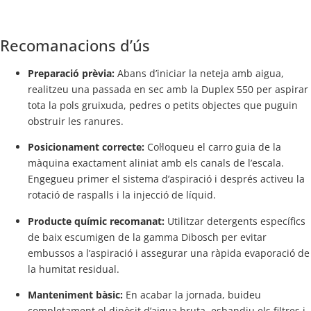
Recomanacions d’ús
Preparació prèvia:
Abans d’iniciar la neteja amb aigua,
realitzeu una passada en sec amb la Duplex 550 per aspirar
tota la pols gruixuda, pedres o petits objectes que puguin
obstruir les ranures.
Posicionament correcte:
Col·loqueu el carro guia de la
màquina exactament aliniat amb els canals de l’escala.
Engegueu primer el sistema d’aspiració i després activeu la
rotació de raspalls i la injecció de líquid.
Producte químic recomanat:
Utilitzar detergents específics
de baix escumigen de la gamma Dibosch per evitar
embussos a l’aspiració i assegurar una ràpida evaporació de
la humitat residual.
Manteniment bàsic:
En acabar la jornada, buideu
completament el dipòsit d’aigua bruta, esbandiu els filtres i