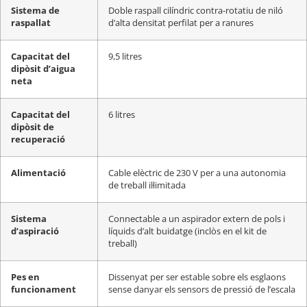
Sistema de
Doble raspall cilíndric contra-rotatiu de niló
raspallat
d’alta densitat perfilat per a ranures
Capacitat del
9,5 litres
dipòsit d’aigua
neta
Capacitat del
6 litres
dipòsit de
recuperació
Alimentació
Cable elèctric de 230 V per a una autonomia
de treball il·limitada
Sistema
Connectable a un aspirador extern de pols i
d’aspiració
líquids d’alt buidatge (inclòs en el kit de
treball)
Pes en
Dissenyat per ser estable sobre els esglaons
funcionament
sense danyar els sensors de pressió de l’escala