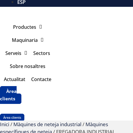
ESP
Productes
Maquinaria
Serveis
Sectors
Sobre nosaltres
Actualitat
Contacte
Àrea
clients
Àrea clients
Inici
/
Màquines de neteja industrial
/
Màquines
específiques de neteja
/ FREGADORA INDUSTRIAL