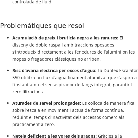
controlada de fluid.
Problemàtiques que resol
Acumulació de greix i brutícia negra a les ranures:
El
disseny de doble raspall amb traccions oposades
s’introdueix directament a les fenedures de l’alumini on les
mopes o fregadores clàssiques no arriben.
Risc d’avaria elèctrica per excés d’aigua:
La Duplex Escalator
550 utilitza un flux d’aigua finament atomitzat que s’aspira a
l’instant amb el seu aspirador de fangs integrat, garantint
zero filtracions.
Aturades de servei prolongades:
Es col·loca de manera fixa
sobre l’escala en moviment i actua de forma contínua,
reduint el temps d’inactivitat dels accessos comercials
pràcticament a zero.
Neteja deficient a les vores dels graons:
Gràcies a la