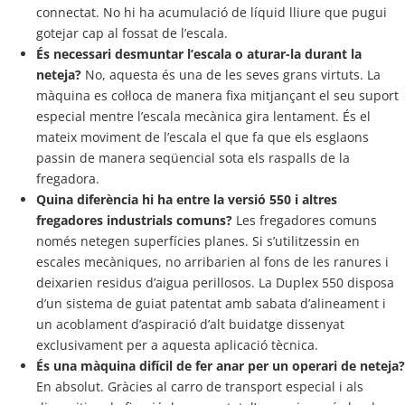
connectat. No hi ha acumulació de líquid lliure que pugui
gotejar cap al fossat de l’escala.
És necessari desmuntar l’escala o aturar-la durant la
neteja?
No, aquesta és una de les seves grans virtuts. La
màquina es col·loca de manera fixa mitjançant el seu suport
especial mentre l’escala mecànica gira lentament. És el
mateix moviment de l’escala el que fa que els esglaons
passin de manera seqüencial sota els raspalls de la
fregadora.
Quina diferència hi ha entre la versió 550 i altres
fregadores industrials comuns?
Les fregadores comuns
només netegen superfícies planes. Si s’utilitzessin en
escales mecàniques, no arribarien al fons de les ranures i
deixarien residus d’aigua perillosos. La Duplex 550 disposa
d’un sistema de guiat patentat amb sabata d’alineament i
un acoblament d’aspiració d’alt buidatge dissenyat
exclusivament per a aquesta aplicació tècnica.
És una màquina difícil de fer anar per un operari de neteja?
En absolut. Gràcies al carro de transport especial i als