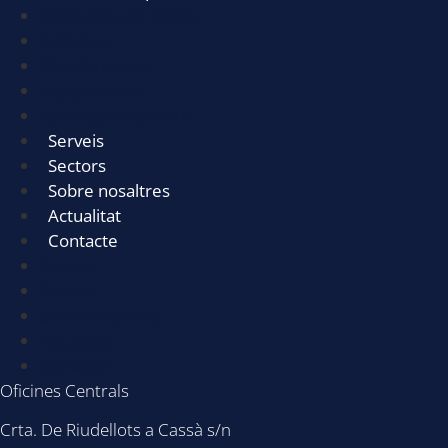
Productes de neteja
Cel·lulosa
Útils de neteja
Equipaments
Químics Maquinària
Serveis
Sectors
Sobre nosaltres
Actualitat
Contacte
Serveis
Sectors
Sobre nosaltres
Actualitat
Contacte
Oficines Centrals
Crta. De Riudellots a Cassà s/n