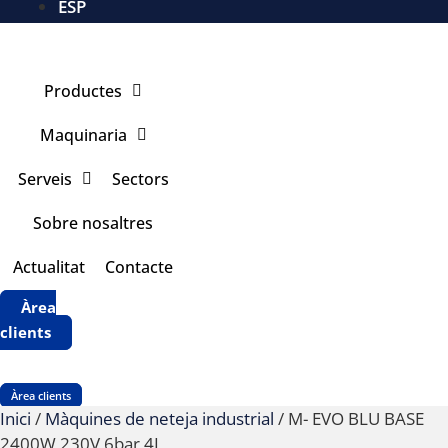
ESP
Productes
Maquinaria
Serveis
Sectors
Sobre nosaltres
Actualitat
Contacte
Àrea
clients
Àrea clients
Inici
/
Màquines de neteja industrial
/ M- EVO BLU BASE
2400W 230V 6bar 4L