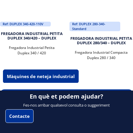
Ref: DUPLEX 340-420-110V
Ref: DUPLEX 280-340-
Standard
FREGADORA INDUSTRIAL PETITA
DUPLEX 340/420 – DUPLEX
FREGADORA INDUSTRIAL PETITA
DUPLEX 280/340 – DUPLEX
Fregadora Industrial Petita
Fregadora Industrial Compacta
Duplex 340 / 420
Duplex 280 / 340
Màquines de neteja industrial
En què et podem ajudar?
Fes-nos arribar qualsevol consulta o suggeriment
Contacte