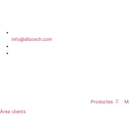
info@dibosch.com
CAT
ESP
Productes
M
Àrea clients