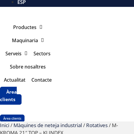
ESP
Productes
Maquinaria
Serveis
Sectors
Sobre nosaltres
Actualitat
Contacte
Àrea
clients
Àrea clients
Inici
/
Màquines de neteja industrial
/
Rotatives
/ M-
KROMA 21″ TOP – KLINDEX