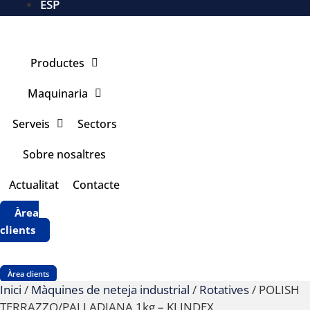
ESP
Productes
Maquinaria
Serveis
Sectors
Sobre nosaltres
Actualitat
Contacte
Àrea
clients
Àrea clients
Inici
/
Màquines de neteja industrial
/
Rotatives
/ POLISH
TERRAZZO/PALLADIANA 1kg – KLINDEX