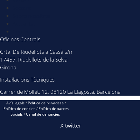
Serveis
Sectors
Sobre nosaltres
Actualitat
Contacte
Oficines Centrals
Crta. De Riudellots a Cassà s/n
17457, Riudellots de la Selva
Girona
Instal·lacions Tècniques
Carrer de Mollet, 12, 08120 La Llagosta, Barcelona
Avís legals
/
Política de privadesa
/
Política de cookies
/
Política de xarxes
Socials
/
Canal de denúncies
X-twitter