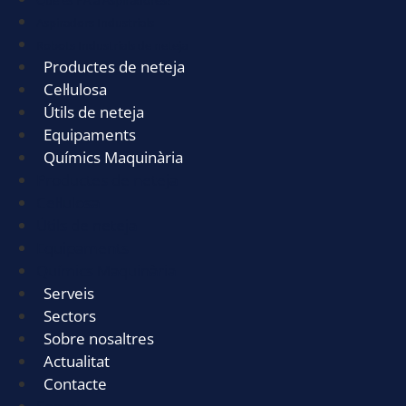
Què és PA a Aspiradores?
Aspiradors Industrials
Robots Industrials de neteja
Productes de neteja
Cel·lulosa
Útils de neteja
Equipaments
Químics Maquinària
Productes de neteja
Cel·lulosa
Útils de neteja
Equipaments
Químics Maquinària
Serveis
Sectors
Sobre nosaltres
Actualitat
Contacte