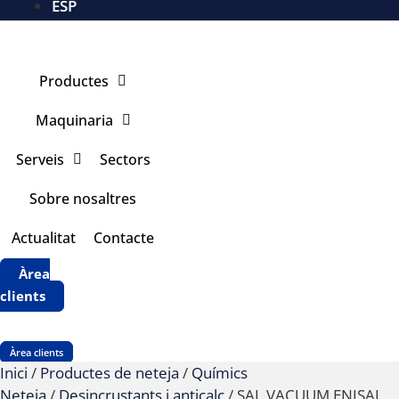
ESP
Productes
Maquinaria
Serveis
Sectors
Sobre nosaltres
Actualitat
Contacte
Àrea
clients
Àrea clients
Inici
/
Productes de neteja
/
Químics
Neteja
/
Desincrustants i anticalç
/ SAL VACUUM ENISAL