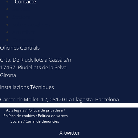
Contacte
Serveis
Sectors
Sobre nosaltres
Actualitat
Contacte
Oficines Centrals
Crta. De Riudellots a Cassà s/n
17457, Riudellots de la Selva
Girona
Instal·lacions Tècniques
Carrer de Mollet, 12, 08120 La Llagosta, Barcelona
Avís legals
/
Política de privadesa
/
Política de cookies
/
Política de xarxes
Socials
/
Canal de denúncies
X-twitter