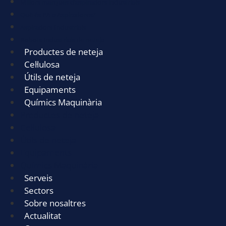
Millors marques d’aspiradors industrials
Què és PA a Aspiradores?
Aspiradors Industrials
Robots Industrials de neteja
Productes de neteja
Cel·lulosa
Útils de neteja
Equipaments
Químics Maquinària
Productes de neteja
Cel·lulosa
Útils de neteja
Equipaments
Químics Maquinària
Serveis
Sectors
Sobre nosaltres
Actualitat