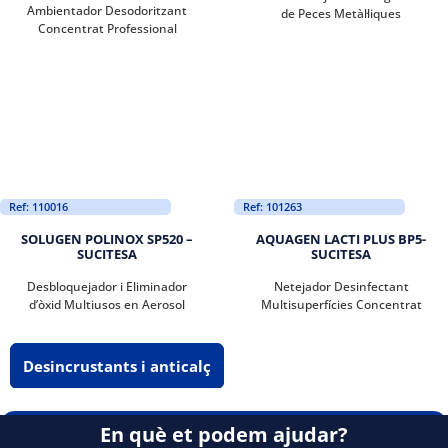
Ambientador Desodoritzant
de Peces Metàl·liques
Concentrat Professional
Ref: 110016
Ref: 101263
SOLUGEN POLINOX SP520 –
AQUAGEN LACTI PLUS BP5-
SUCITESA
SUCITESA
Desbloquejador i Eliminador
Netejador Desinfectant
d’òxid Multiusos en Aerosol
Multisuperfícies Concentrat
Desincrustants i anticalç
En què et podem ajudar?