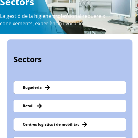
Sectors
La gestió de la higiene professional requereix
coneixements, experiència i vocació.
Sectors
Bugaderia
Retail
Centres logístics i de mobilitat