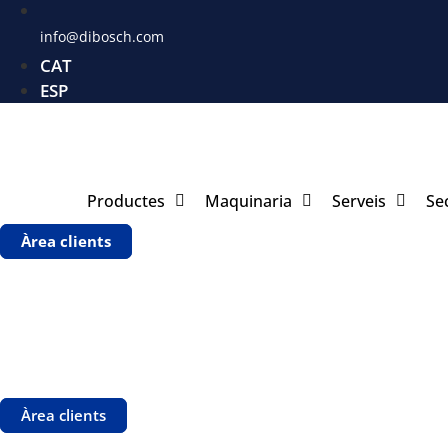
info@dibosch.com
CAT
ESP
Productes
Maquinaria
Serveis
Se
Àrea clients
Àrea clients