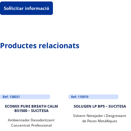
Sol·licitar informació
Productes relacionats
Ref: 138031
Ref: 110019
ECOMIX PURE BREATH CALM
SOLUGEN LP BP5 – SUCITESA
BS1500 – SUCITESA
Solvent Netejador i Desgreixant
Ambientador Desodoritzant
de Peces Metàl·liques
Concentrat Professional