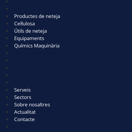
Aspiradors Industrials
Robots Industrials de neteja
Productes de neteja
Cel·lulosa
Útils de neteja
Equipaments
Químics Maquinària
Productes de neteja
Cel·lulosa
Útils de neteja
Equipaments
Químics Maquinària
Serveis
Sectors
Sobre nosaltres
Actualitat
Contacte
Serveis