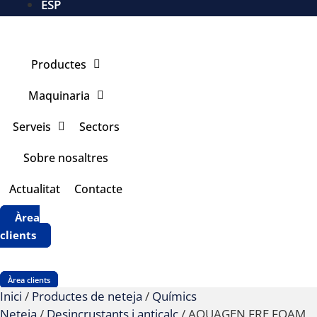
ESP
Productes
Maquinaria
Serveis
Sectors
Sobre nosaltres
Actualitat
Contacte
Àrea
clients
Àrea clients
Inici
/
Productes de neteja
/
Químics
Neteja
/
Desincrustants i anticalç
/ AQUAGEN FRE FOAM