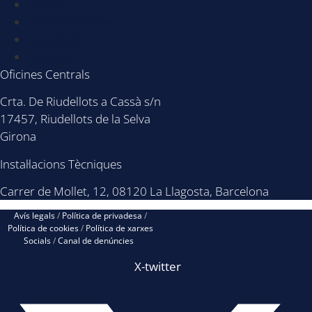
Sectors
Sobre nosaltres
Actualitat
Contacte
Oficines Centrals
Crta. De Riudellots a Cassà s/n
17457, Riudellots de la Selva
Girona
Instal·lacions Tècniques
Carrer de Mollet, 12, 08120 La Llagosta, Barcelona
Avís legals
/
Política de privadesa
/
Política de cookies
/
Política de xarxes
Socials
/
Canal de denúncies
X-twitter