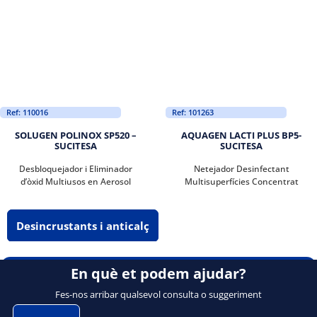
Ref: 110016
Ref: 101263
SOLUGEN POLINOX SP520 –
AQUAGEN LACTI PLUS BP5-
SUCITESA
SUCITESA
Desbloquejador i Eliminador
Netejador Desinfectant
d’òxid Multiusos en Aerosol
Multisuperfícies Concentrat
Desincrustants i anticalç
En què et podem ajudar?
Fes-nos arribar qualsevol consulta o suggeriment