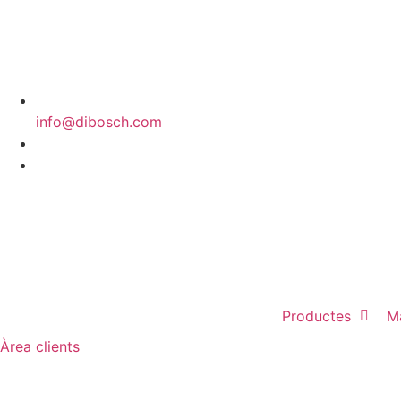
info@dibosch.com
CAT
ESP
Productes
M
Àrea clients