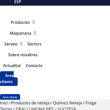
ESP
Productes
Maquinaria
Serveis
Sectors
Sobre nosaltres
Actualitat
Contacte
Àrea
clients
Àrea clients
Inici
/
Productes de neteja
/
Químics Neteja
/
Frega
Terres
/ DRAI LLIMONA BP5 – SUCITESA