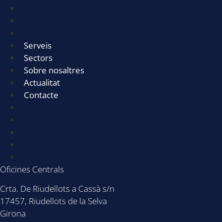
Útils de neteja
Equipaments
Químics Maquinària
Serveis
Sectors
Sobre nosaltres
Actualitat
Contacte
Serveis
Sectors
Sobre nosaltres
Actualitat
Contacte
Oficines Centrals
Crta. De Riudellots a Cassà s/n
17457, Riudellots de la Selva
Girona