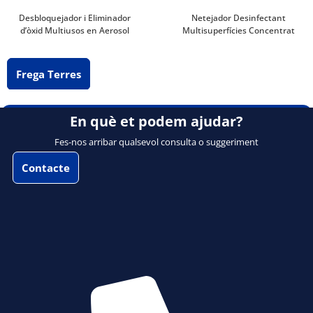
Desbloquejador i Eliminador
Netejador Desinfectant
d’òxid Multiusos en Aerosol
Multisuperfícies Concentrat
Frega Terres
En què et podem ajudar?
Fes-nos arribar qualsevol consulta o suggeriment
Contacte