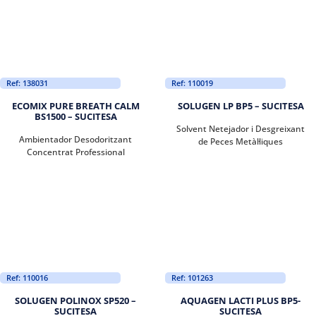
Ref: 138031
Ref: 110019
ECOMIX PURE BREATH CALM
SOLUGEN LP BP5 – SUCITESA
BS1500 – SUCITESA
Solvent Netejador i Desgreixant
Ambientador Desodoritzant
de Peces Metàl·liques
Concentrat Professional
Ref: 110016
Ref: 101263
SOLUGEN POLINOX SP520 –
AQUAGEN LACTI PLUS BP5-
SUCITESA
SUCITESA