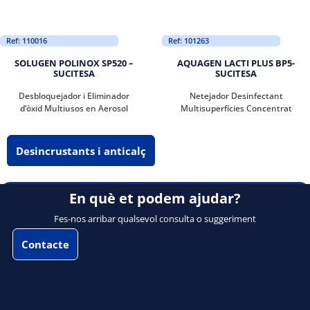
Ref: 110016
Ref: 101263
SOLUGEN POLINOX SP520 –
AQUAGEN LACTI PLUS BP5-
SUCITESA
SUCITESA
Desbloquejador i Eliminador
Netejador Desinfectant
d’òxid Multiusos en Aerosol
Multisuperfícies Concentrat
Desincrustants i anticalç
En què et podem ajudar?
Fes-nos arribar qualsevol consulta o suggeriment
Contacte