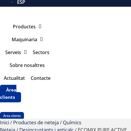
ESP
Productes
Maquinaria
Serveis
Sectors
Sobre nosaltres
Actualitat
Contacte
Àrea
clients
Àrea clients
Inici
/
Productes de neteja
/
Químics
Neteja
/
Desincrustants i anticalç
/ ECOMIX PURE ACTIVE