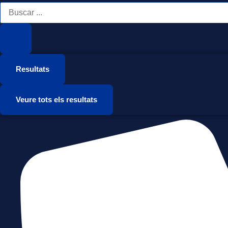
Vés
Search
...
al
contingut
Resultats
Veure tots els resultats