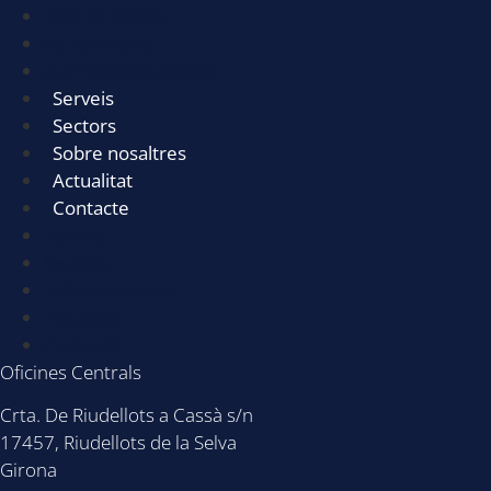
Útils de neteja
Equipaments
Químics Maquinària
Serveis
Sectors
Sobre nosaltres
Actualitat
Contacte
Serveis
Sectors
Sobre nosaltres
Actualitat
Contacte
Oficines Centrals
Crta. De Riudellots a Cassà s/n
17457, Riudellots de la Selva
Girona