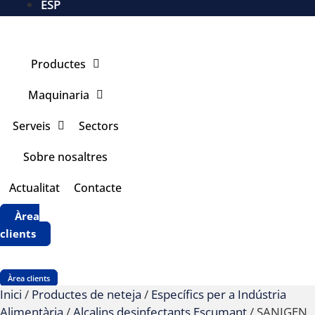
ESP
Productes
Maquinaria
Serveis
Sectors
Sobre nosaltres
Actualitat
Contacte
Àrea
clients
Àrea clients
Inici
/
Productes de neteja
/
Específics per a Indústria
Alimentària
/
Alcalins desinfectants Escumant
/ SANIGEN