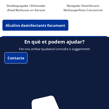
Desbloquejador i Eliminador
Netejador Desinfectant
d’òxid Multiusos en Aerosol
Multisuperfícies Concentrat
Alcalins desinfectants Escumant
En què et podem ajudar?
Fes-nos arribar qualsevol consulta o suggeriment
Contacte