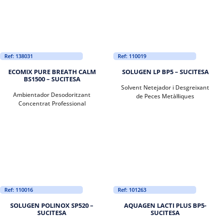
Ref: 138031
Ref: 110019
ECOMIX PURE BREATH CALM
SOLUGEN LP BP5 – SUCITESA
BS1500 – SUCITESA
Solvent Netejador i Desgreixant
Ambientador Desodoritzant
de Peces Metàl·liques
Concentrat Professional
Ref: 110016
Ref: 101263
SOLUGEN POLINOX SP520 –
AQUAGEN LACTI PLUS BP5-
SUCITESA
SUCITESA