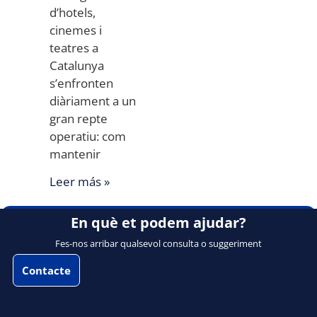
d’hotels,
cinemes i
teatres a
Catalunya
s’enfronten
diàriament a un
gran repte
operatiu: com
mantenir
Leer más »
En què et podem ajudar?
Fes-nos arribar qualsevol consulta o suggeriment
Contacte