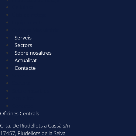
Cel·lulosa
Útils de neteja
Equipaments
Químics Maquinària
Serveis
Sectors
Sobre nosaltres
Actualitat
Contacte
Serveis
Sectors
Sobre nosaltres
Actualitat
Contacte
Oficines Centrals
Crta. De Riudellots a Cassà s/n
17457, Riudellots de la Selva