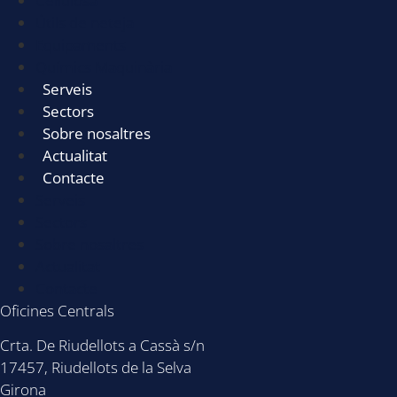
Cel·lulosa
Útils de neteja
Equipaments
Químics Maquinària
Serveis
Sectors
Sobre nosaltres
Actualitat
Contacte
Serveis
Sectors
Sobre nosaltres
Actualitat
Contacte
Oficines Centrals
Crta. De Riudellots a Cassà s/n
17457, Riudellots de la Selva
Girona