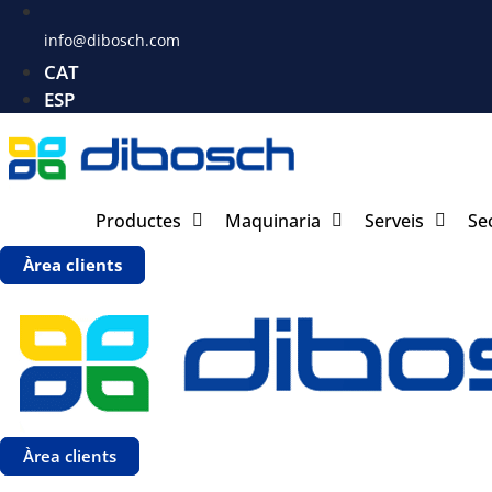
info@dibosch.com
CAT
ESP
Productes
Maquinaria
Serveis
Se
Àrea clients
Àrea clients