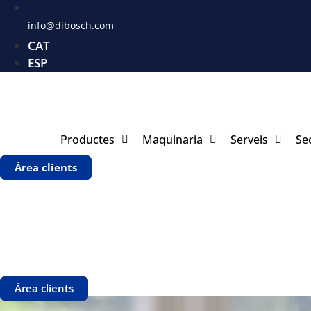
info@dibosch.com
CAT
ESP
Productes
Maquinaria
Serveis
Se
Àrea clients
Àrea clients