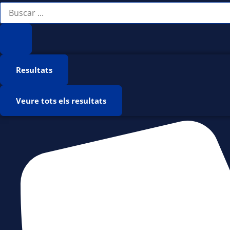
Vés
Search
...
al
contingut
Resultats
Veure tots els resultats