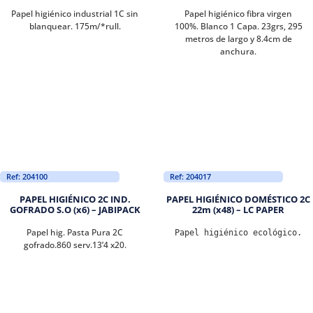
Papel higiénico industrial 1C sin
Papel higiénico fibra virgen
blanquear. 175m/*rull.
100%. Blanco 1 Capa. 23grs, 295
metros de largo y 8.4cm de
anchura.
Ref: 204100
Ref: 204017
PAPEL HIGIÉNICO 2C IND.
PAPEL HIGIÉNICO DOMÉSTICO 2C
GOFRADO S.O (x6) – JABIPACK
22m (x48) – LC PAPER
Papel hig. Pasta Pura 2C
Papel higiénico ecológico.
gofrado.860 serv.13’4 x20.