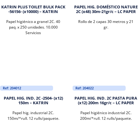
KATRIN PLUS TOILET BULK PACK
PAPEL HIG. DOMÉSTICO NATURE
-56156- (x10000) – KATRIN
2C (x48) 30m-21gr/c – LC PAPER
Papel higiénico a granel 2C. 40
Rollo de 2 capas 30 metros y 21
paq. x 250 unidades. 10.000
gr.
Servicios
Ref: 204012
Ref: 204022
PAPEL HIG. IND. 2C -2504- (x12)
PAPEL HIG. IND. 2C PASTA PURA
150m – KATRIN
(x12) 200m 16gr/c – LC PAPER
Papel hig. industrial 2C.
Papel higiénico industrial 2C.
150m/*rull. 12 rulls/paquete.
200m/*rull. 12 rulls/paquete.