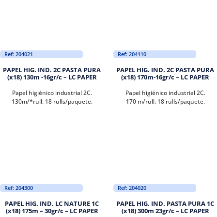
Ref: 204021
Ref: 204110
PAPEL HIG. IND. 2C PASTA PURA
PAPEL HIG. IND. 2C PASTA PURA
(x18) 130m -16gr/c – LC PAPER
(x18) 170m-16gr/c – LC PAPER
Papel higiénico industrial 2C.
Papel higiénico industrial 2C.
130m/*rull. 18 rulls/paquete.
170 m/rull. 18 rulls/paquete.
Ref: 204300
Ref: 204020
PAPEL HIG. IND. LC NATURE 1C
PAPEL HIG. IND. PASTA PURA 1C
(x18) 175m – 30gr/c – LC PAPER
(x18) 300m 23gr/c – LC PAPER