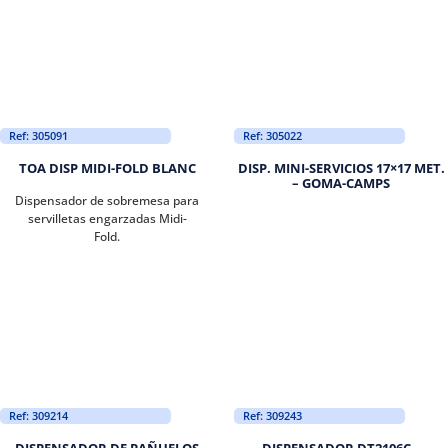
Ref: 305091
Ref: 305022
TOA DISP MIDI-FOLD BLANC
DISP. MINI-SERVICIOS 17×17 MET.
– GOMA-CAMPS
Dispensador de sobremesa para
servilletas engarzadas Midi-
Fold.
Ref: 309214
Ref: 309243
DISPENSADOR DE PAÑUELOS
DISPENSADOR DT2106C –