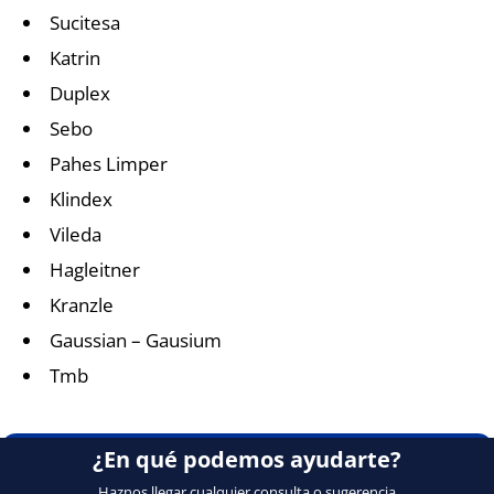
Sucitesa
Katrin
Duplex
Sebo
Pahes Limper
Klindex
Vileda
Hagleitner
Kranzle
Gaussian – Gausium
Tmb
¿En qué podemos ayudarte?
Haznos llegar cualquier consulta o sugerencia