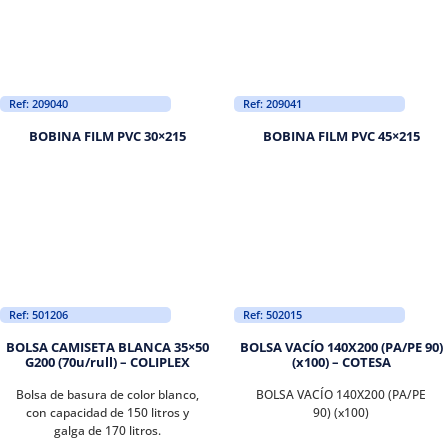
Ref: 209040
Ref: 209041
BOBINA FILM PVC 30×215
BOBINA FILM PVC 45×215
Ref: 501206
Ref: 502015
BOLSA CAMISETA BLANCA 35×50
BOLSA VACÍO 140X200 (PA/PE 90)
G200 (70u/rull) – COLIPLEX
(x100) – COTESA
Bolsa de basura de color blanco,
BOLSA VACÍO 140X200 (PA/PE
con capacidad de 150 litros y
90) (x100)
galga de 170 litros.