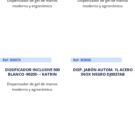
Dispensador de gel de manos
Dispensador de gel de manos
moderno y ergonómico
moderno y agronómico.
Ref: 305074
Ref: 303056
DOSIFICADOR INCLUSIVE 500
DISP. JABÓN AUTOM. 1L ACERO
BLANCO -90205- – KATRIN
INOX NEGRO DJ0037AB
Dispensador de gel de manos
moderno y agronómico.