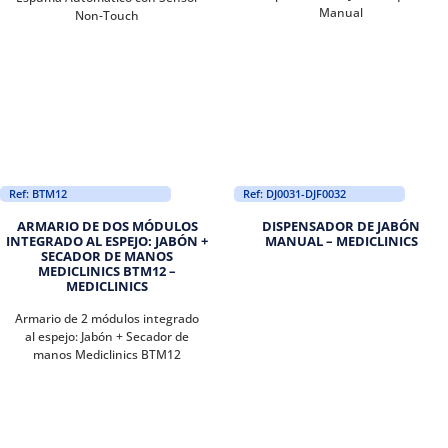
Manual
Non-Touch
Ref: BTM12
Ref: DJ0031-DJF0032
ARMARIO DE DOS MÓDULOS
DISPENSADOR DE JABÓN
INTEGRADO AL ESPEJO: JABÓN +
MANUAL – MEDICLINICS
SECADOR DE MANOS
MEDICLINICS BTM12 –
MEDICLINICS
Armario de 2 módulos integrado
al espejo: Jabón + Secador de
manos Mediclinics BTM12