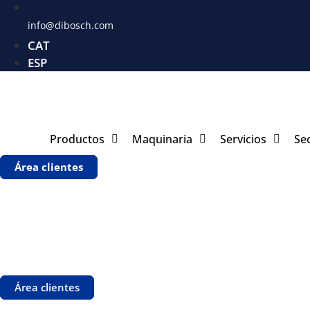
info@dibosch.com
CAT
ESP
Productos
Maquinaria
Servicios
Se
Área clientes
Área clientes