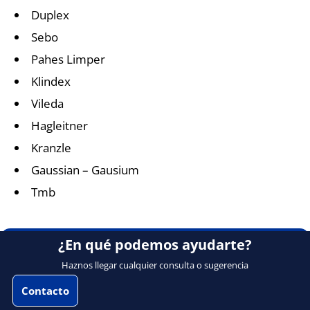
Duplex
Sebo
Pahes Limper
Klindex
Vileda
Hagleitner
Kranzle
Gaussian – Gausium
Tmb
¿En qué podemos ayudarte?
Haznos llegar cualquier consulta o sugerencia
Contacto