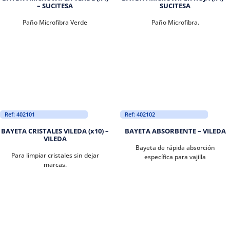
– SUCITESA
SUCITESA
Paño Microfibra Verde
Paño Microfibra.
Ref: 402101
Ref: 402102
BAYETA CRISTALES VILEDA (x10) –
BAYETA ABSORBENTE – VILEDA
VILEDA
Bayeta de rápida absorción
Para limpiar cristales sin dejar
específica para vajilla
marcas.