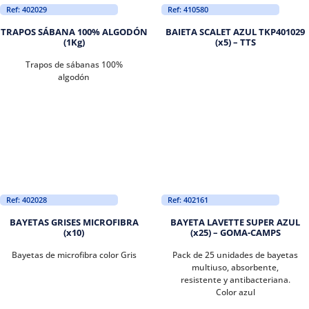
Ref: 402029
Ref: 410580
TRAPOS SÁBANA 100% ALGODÓN
BAIETA SCALET AZUL TKP401029
(1Kg)
(x5) – TTS
Trapos de sábanas 100%
algodón
Ref: 402028
Ref: 402161
BAYETAS GRISES MICROFIBRA
BAYETA LAVETTE SUPER AZUL
(x10)
(x25) – GOMA-CAMPS
Bayetas de microfibra color Gris
Pack de 25 unidades de bayetas
multiuso, absorbente,
resistente y antibacteriana.
Color azul