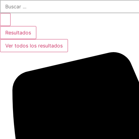
Search
Ir
...
al
contenido
Resultados
Ver todos los resultados