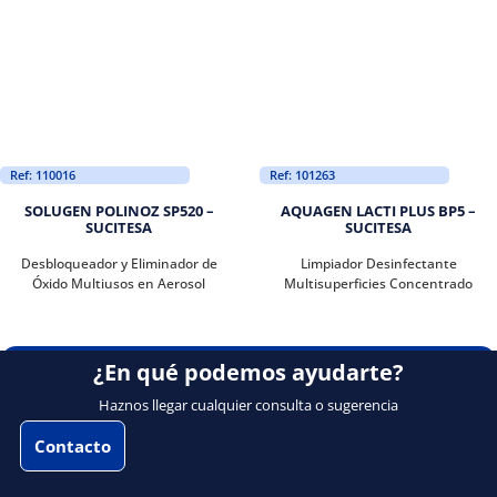
Ref: 110016
Ref: 101263
SOLUGEN POLINOZ SP520 –
AQUAGEN LACTI PLUS BP5 –
SUCITESA
SUCITESA
Desbloqueador y Eliminador de
Limpiador Desinfectante
Óxido Multiusos en Aerosol
Multisuperficies Concentrado
¿En qué podemos ayudarte?
Haznos llegar cualquier consulta o sugerencia
Contacto