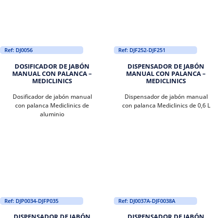
Ref: DJ0056
Ref: DJF252-DJF251
DOSIFICADOR DE JABÓN
DISPENSADOR DE JABÓN
MANUAL CON PALANCA –
MANUAL CON PALANCA –
MEDICLINICS
MEDICLINICS
Dosificador de jabón manual
Dispensador de jabón manual
con palanca Mediclinics de
con palanca Mediclinics de 0,6 L
aluminio
Ref: DJP0034-DJFP035
Ref: DJ0037A-DJF0038A
DISPENSADOR DE JABÓN
DISPENSADOR DE JABÓN